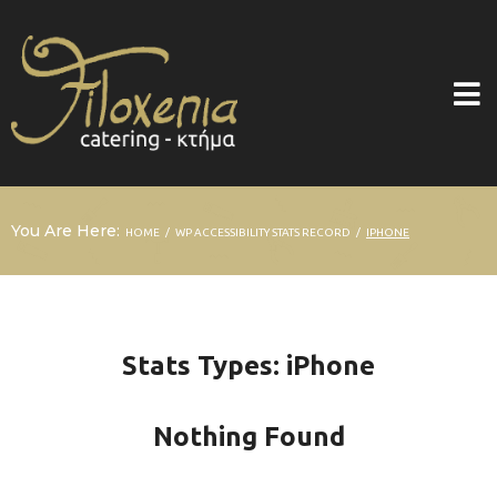
You Are Here:
/
/
HOME
WP ACCESSIBILITY STATS RECORD
IPHONE
Stats Types:
iPhone
Nothing Found