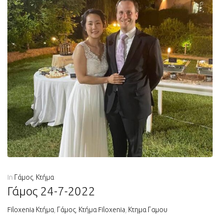
In
Γάμος
,
Κτήμα
Γάμος 24-7-2022
Filoxenia Κτήμα
,
Γάμος
,
Κτήμα Filoxenia
,
Κτημα Γαμου