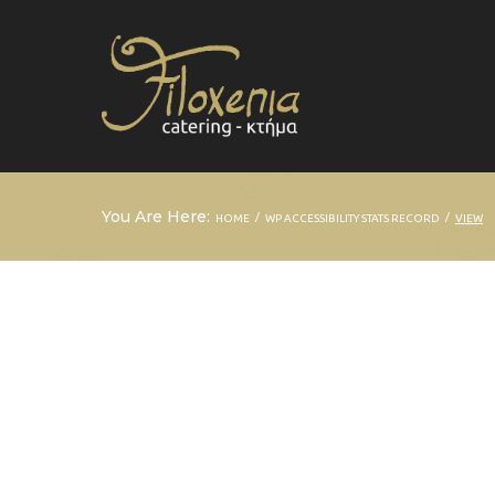
You Are Here:
/
/
HOME
WP ACCESSIBILITY STATS RECORD
VIEW