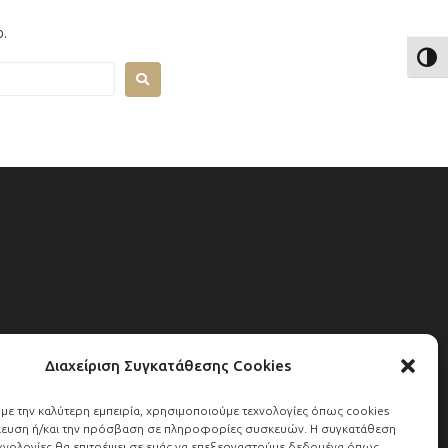
p.
ΕΝΑ
Διαχείριση Συγκατάθεσης Cookies
Open web & more
υμε την καλύτερη εμπειρία, χρησιμοποιούμε τεχνολογίες όπως cookies
κευση ή/και την πρόσβαση σε πληροφορίες συσκευών. Η συγκατάθεση
τεχνολογίες θα επιτρέψει σε εμάς να επεξεργαστούμε δεδομένα όπως