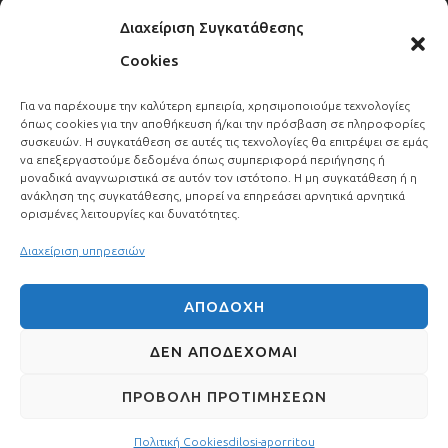
Διαχείριση Συγκατάθεσης
Cookies
Για να παρέχουμε την καλύτερη εμπειρία, χρησιμοποιούμε τεχνολογίες
όπως cookies για την αποθήκευση ή/και την πρόσβαση σε πληροφορίες
Copyright ©
2022 Filoxenia Κτημα Catering. All rights reserved.
συσκευών. Η συγκατάθεση σε αυτές τις τεχνολογίες θα επιτρέψει σε εμάς
Design & development :
Open web & more
να επεξεργαστούμε δεδομένα όπως συμπεριφορά περιήγησης ή
μοναδικά αναγνωριστικά σε αυτόν τον ιστότοπο. Η μη συγκατάθεση ή η
ανάκληση της συγκατάθεσης, μπορεί να επηρεάσει αρνητικά αρνητικά
ορισμένες λειτουργίες και δυνατότητες.
Διαχείριση υπηρεσιών
ΑΠΟΔΟΧΉ
ΔΕΝ ΑΠΟΔΈΧΟΜΑΙ
• Πολιτική Cookies
• Δήλωση Απορρήτου
• Οροι Χρήσης
• GDPR
ΠΡΟΒΟΛΉ ΠΡΟΤΙΜΉΣΕΩΝ
Πολιτική Cookies
dilosi-aporritou