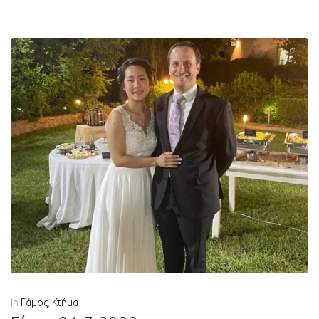
In
Γάμος
,
Κτήμα